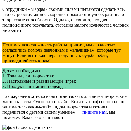
Сотрудники «Марфы» своими силами пытаются сделать всё,
что бы ребятам жилось хорошо, помогают в учебе, развивают
творческие способности. Однако, очевидно, что для
полноценного результата, старания малого количества человек
не хватит.
Понимая всю сложность работы приюта, мы с радостью
согласились помочь девчонкам и мальчишкам, которые тут
живут. Если вы также неравнодушны к судьбе ребят,
присоединяйтесь к нам!
Детям необходимы:
1. Товары для творчества;
2. Настольные и развивающие игры;
3. Продукты питания и одежда;
Так же, очень хотелось бы организовать для детей творческие
мастер классы. Очно или онлайн. Если вы профессионально
занимаетесь каким-либо видом творчества и готовы
поделиться с детьми своим умением —
пишите нам
, мы
поможем Вам его организовать.